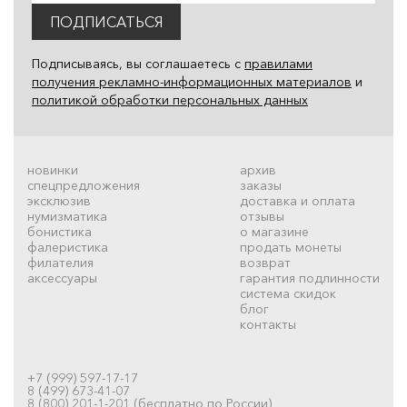
ПОДПИСАТЬСЯ
Подписываясь, вы соглашаетесь с
правилами
получения рекламно-информационных материалов
и
политикой обработки персональных данных
новинки
архив
спецпредложения
заказы
эксклюзив
доставка и оплата
нумизматика
отзывы
бонистика
о магазине
фалеристика
продать монеты
филателия
возврат
аксессуары
гарантия подлинности
система скидок
блог
контакты
+7 (999) 597-17-17
8 (499) 673-41-07
8 (800) 201-1-201 (бесплатно по России)