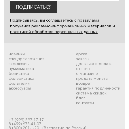
ПОДПИСАТЬСЯ
Подписываясь, вы соглашаетесь с
правилами
получения рекламно-информационных материалов
и
политикой обработки персональных данных
новинки
архив
спецпредложения
заказы
эксклюзив
доставка и оплата
нумизматика
отзывы
бонистика
о магазине
фалеристика
продать монеты
филателия
возврат
аксессуары
гарантия подлинности
система скидок
блог
контакты
+7 (999) 597-17-17
8 (499) 673-41-07
8 (800) 201-1-201 (бесплатно по России)