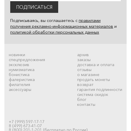
ПОДПИСАТЬСЯ
Подписываясь, вы соглашаетесь с
правилами
получения рекламно-информационных материалов
и
политикой обработки персональных данных
новинки
архив
спецпредложения
заказы
эксклюзив
доставка и оплата
нумизматика
отзывы
бонистика
о магазине
фалеристика
продать монеты
филателия
возврат
аксессуары
гарантия подлинности
система скидок
блог
контакты
+7 (999) 597-17-17
8 (499) 673-41-07
8 (800) 201-1-201 (бесплатно по России)