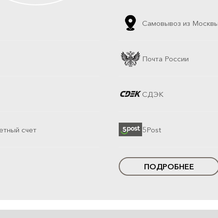
Самовывоз из Москв
Почта России
СДЭК
етный счет
5Post
ПОДРОБНЕЕ