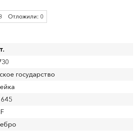
8
Отложили:
0
т.
730
ское государство
пейка
1645
XF
ребро