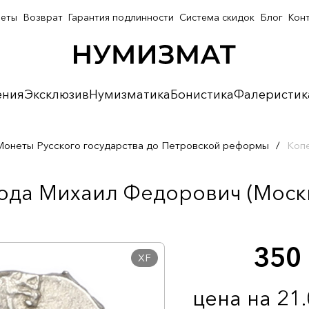
неты
Возврат
Гарантия подлинности
Система скидок
Блог
Кон
ения
Эксклюзив
Нумизматика
Бонистика
Фалеристик
Монеты Русского государства до Петровской реформы
/
Копе
ода Михаил Федорович (Москв
350
XF
цена на 21