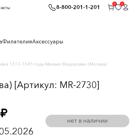
0
0
8-800-201-1-201
такты
а
Филателия
Аксессуары
йка 1613-1645 года Михаил Федорович (Москва)
а) [Артикул: MR-2730]
руб.
нет в наличии
.05.2026