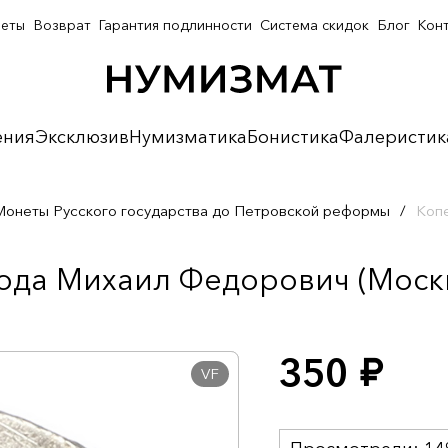
неты
Возврат
Гарантия подлинности
Система скидок
Блог
Кон
ения
Эксклюзив
Нумизматика
Бонистика
Фалеристик
Монеты Русского государства до Петровской реформы
/
Копе
ода Михаил Федорович (Москв
350
руб.
VF