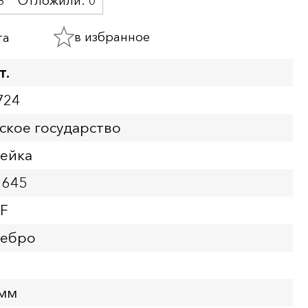
8
Отложили:
0
в избранное
та
т.
724
ское государство
пейка
1645
VF
ребро
 мм