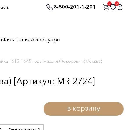
0
0
8-800-201-1-201
такты
а
Филателия
Аксессуары
йка 1613-1645 года Михаил Федорович (Москва)
а) [Артикул: MR-2724]
в корзину