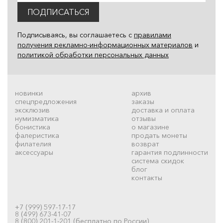
ПОДПИСАТЬСЯ
Подписываясь, вы соглашаетесь с
правилами
получения рекламно-информационных материалов
и
политикой обработки персональных данных
новинки
архив
спецпредложения
заказы
эксклюзив
доставка и оплата
нумизматика
отзывы
бонистика
о магазине
фалеристика
продать монеты
филателия
возврат
аксессуары
гарантия подлинности
система скидок
блог
контакты
+7 (999) 597-17-17
8 (499) 673-41-07
8 (800) 201-1-201 (бесплатно по России)