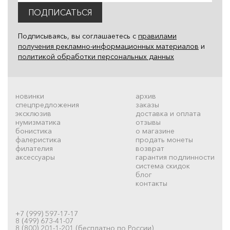
ПОДПИСАТЬСЯ
Подписываясь, вы соглашаетесь с
правилами
получения рекламно-информационных материалов
и
политикой обработки персональных данных
новинки
архив
спецпредложения
заказы
эксклюзив
доставка и оплата
нумизматика
отзывы
бонистика
о магазине
фалеристика
продать монеты
филателия
возврат
аксессуары
гарантия подлинности
система скидок
блог
контакты
+7 (999) 597-17-17
8 (499) 673-41-07
8 (800) 201-1-201 (бесплатно по России)