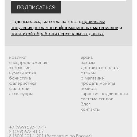
ПОДПИСАТЬСЯ
Подписываясь, вы соглашаетесь с
правилами
получения рекламно-информационных материалов
и
политикой обработки персональных данных
новинки
архив
спецпредложения
заказы
эксклюзив
доставка и оплата
нумизматика
отзывы
бонистика
о магазине
фалеристика
продать монеты
филателия
возврат
аксессуары
гарантия подлинности
система скидок
блог
контакты
+7 (999) 597-17-17
8 (499) 673-41-07
8 (800) 201-1-201 (бесплатно по России)