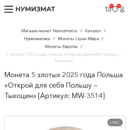
0
0
Магазин монет Numizmat.ru
/
Каталог
/
Нумизматика
/
Монеты стран Мира
/
Монеты Европы
/
5 злотых 2025 года Польша «Открой для себя Польшу —
Тыкоцин»
Монета 5 злотых 2025 года Польша
«Открой для себя Польшу —
Тыкоцин» [Артикул: MW-3514]
UNC