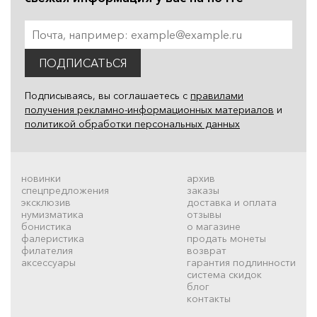
ПОДПИСАТЬСЯ
Подписываясь, вы соглашаетесь с
правилами
получения рекламно-информационных материалов
и
политикой обработки персональных данных
новинки
архив
спецпредложения
заказы
эксклюзив
доставка и оплата
нумизматика
отзывы
бонистика
о магазине
фалеристика
продать монеты
филателия
возврат
аксессуары
гарантия подлинности
система скидок
блог
контакты