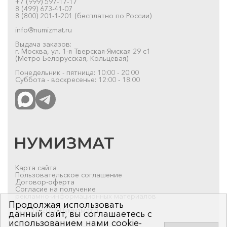
+7 (999) 597-17-17
8 (499) 673-41-07
8 (800) 201-1-201 (бесплатно по России)
info@numizmat.ru
Выдача заказов:
г. Москва, ул. 1-я Тверская-Ямская 29 с1
(Метро Белорусская, Кольцевая)
Понедельник - пятница: 10:00 - 20:00
Суббота - воскресенье: 12:00 - 18:00
Карта сайта
Пользовательское соглашение
Договор-оферта
Согласие на получение
рекламно-информационных материалов
Продолжая использовать
© 2019-2026 Нумизмат.ru
данный сайт, вы соглашаетесь с
использованием нами cookie-