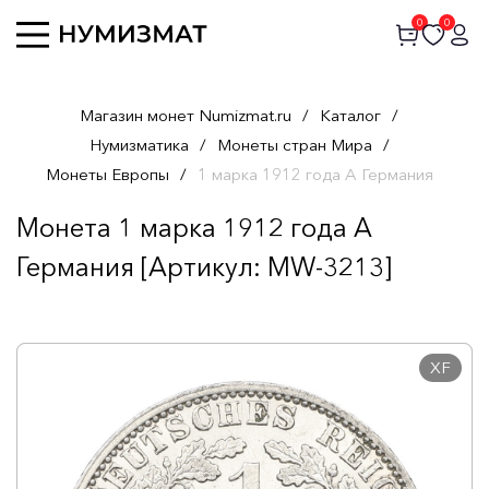
0
0
Магазин монет Numizmat.ru
/
Каталог
/
Нумизматика
/
Монеты стран Мира
/
Монеты Европы
/
1 марка 1912 года А Германия
Монета 1 марка 1912 года А
Германия [Артикул: MW-3213]
XF