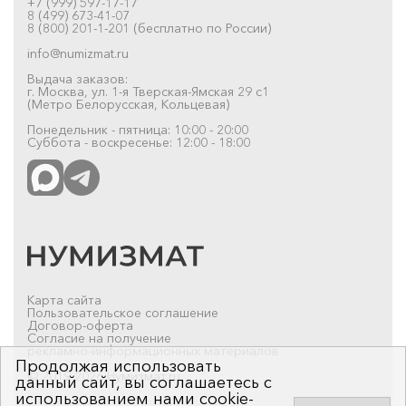
+7 (999) 597-17-17
8 (499) 673-41-07
8 (800) 201-1-201 (бесплатно по России)
info@numizmat.ru
Выдача заказов:
г. Москва, ул. 1-я Тверская-Ямская 29 с1
(Метро Белорусская, Кольцевая)
Понедельник - пятница: 10:00 - 20:00
Суббота - воскресенье: 12:00 - 18:00
Карта сайта
Пользовательское соглашение
Договор-оферта
Согласие на получение
рекламно-информационных материалов
Продолжая использовать
© 2019-2026 Нумизмат.ru
данный сайт, вы соглашаетесь с
использованием нами cookie-