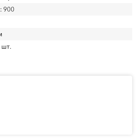
: 900
м
 шт.