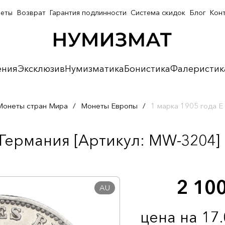
неты
Возврат
Гарантия подлинности
Система скидок
Блог
Кон
ения
Эксклюзив
Нумизматика
Бонистика
Фалеристик
Монеты стран Мира
/
Монеты Европы
/
1 марка 1905 года Е
 Германия [Артикул: MW-3204]
2 10
AU
цена на 17