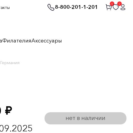
0
0
8-800-201-1-201
такты
а
Филателия
Аксессуары
 Германия
0
руб.
нет в наличии
.09.2025