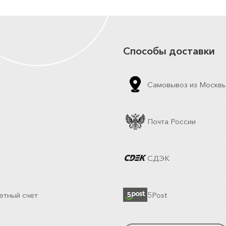
Способы доставки
Самовывоз из Москв
Почта России
СДЭК
етный счет
5Post