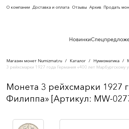
О компании
Доставка и оплата
Отзывы
Архив
Продать мо
Новинки
Спецпредлож
Магазин монет Numizmat.ru
/
Каталог
/
Нумизматика
/
3 рейхсмарки 1927 года Германия «400 лет Марбургскому 
Монета 3 рейхсмарки 1927 
Филиппа» [Артикул: MW-027