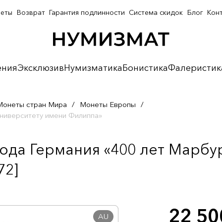
неты
Возврат
Гарантия подлинности
Система скидок
Блог
Кон
ения
Эксклюзив
Нумизматика
Бонистика
Фалеристик
Монеты стран Мира
/
Монеты Европы
/
университету имени Филиппа»
года Германия «400 лет Марбу
72]
22 5
AU