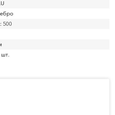
AU
ребро
: 500
м
 шт.