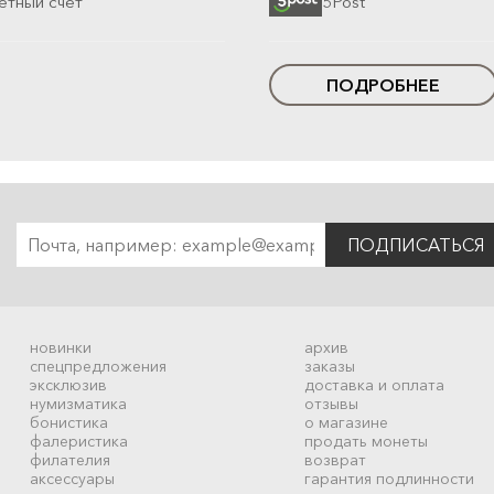
етный счет
5Post
ПОДРОБНЕЕ
ПОДПИСАТЬСЯ
новинки
архив
спецпредложения
заказы
эксклюзив
доставка и оплата
нумизматика
отзывы
бонистика
о магазине
фалеристика
продать монеты
филателия
возврат
аксессуары
гарантия подлинности