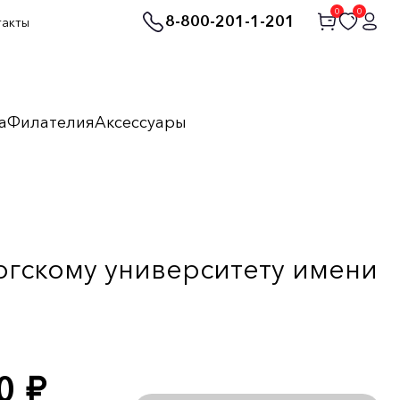
0
0
8-800-201-1-201
такты
а
Филателия
Аксессуары
ргскому университету имени
00
руб.