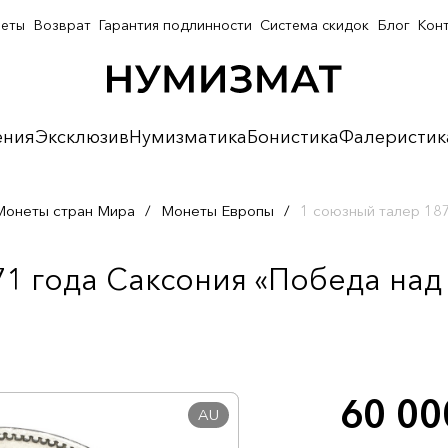
неты
Возврат
Гарантия подлинности
Система скидок
Блог
Кон
ения
Эксклюзив
Нумизматика
Бонистика
Фалеристик
Монеты стран Мира
/
Монеты Европы
/
1 союзный талер 18
71 года Саксония «Победа над
60 0
AU