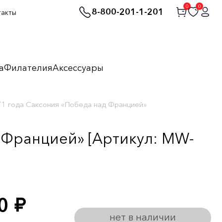
0
0
8-800-201-1-201
такты
а
Филателия
Аксессуары
71 года Саксония «Победа над Францией»
 Францией» [Артикул: MW-
00
руб.
нет в наличии