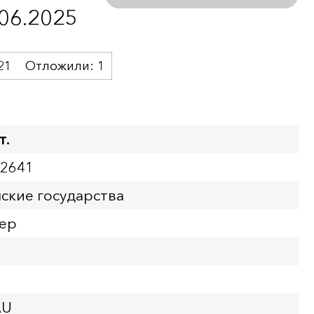
.06.2025
21
Отложили:
1
т.
02641
ские государства
лер
AU