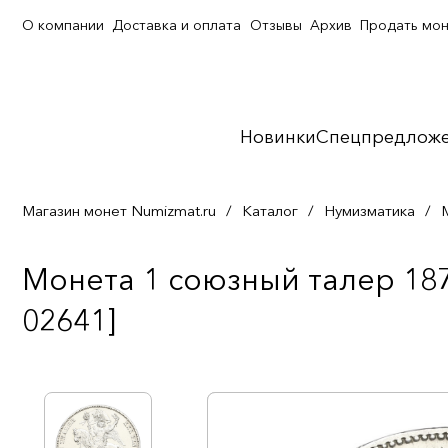
О компании
Доставка и оплата
Отзывы
Архив
Продать мо
Новинки
Спецпредлож
Магазин монет Numizmat.ru
/
Каталог
/
Нумизматика
/
Монета 1 союзный талер 18
02641]