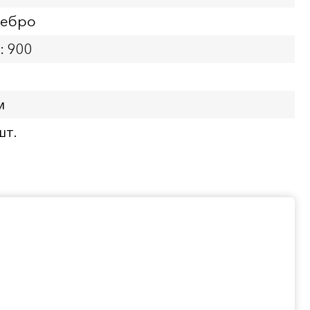
ребро
: 900
м
шт.