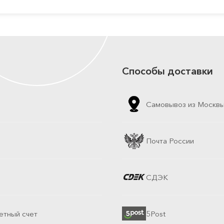
Способы доставки
Самовывоз из Москв
Почта России
СДЭК
етный счет
5Post