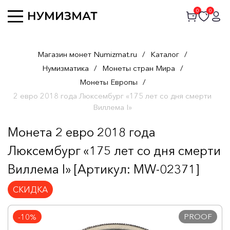
0
0
Магазин монет Numizmat.ru
/
Каталог
/
Нумизматика
/
Монеты стран Мира
/
Монеты Европы
/
2 евро 2018 года Люксембург «175 лет со дня смерти
Виллема I»
Монета 2 евро 2018 года
Люксембург «175 лет со дня смерти
Виллема I» [Артикул: MW-02371]
СКИДКА
PROOF
-10%