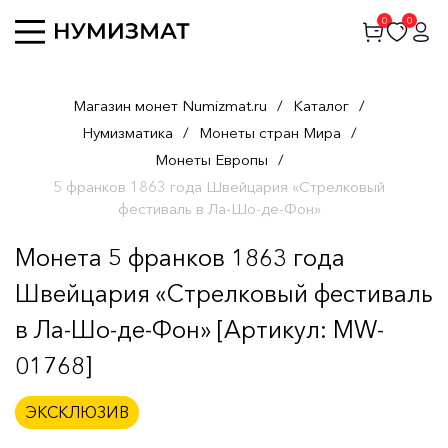
0
0
Магазин монет Numizmat.ru
/
Каталог
/
Нумизматика
/
Монеты стран Мира
/
Монеты Европы
/
5 франков 1863 года Швейцария «Стрелковый
фестиваль в Ла-Шо-де-Фон»
Монета 5 франков 1863 года
Швейцария «Стрелковый фестиваль
в Ла-Шо-де-Фон» [Артикул: MW-
01768]
ЭКСКЛЮЗИВ