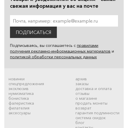
свежая информация у вас на почте
ПОДПИСАТЬСЯ
Подписываясь, вы соглашаетесь с
правилами
получения рекламно-информационных материалов
и
политикой обработки персональных данных
новинки
архив
спецпредложения
заказы
эксклюзив
доставка и оплата
нумизматика
отзывы
бонистика
о магазине
фалеристика
продать монеты
филателия
возврат
аксессуары
гарантия подлинности
система скидок
блог
контакты