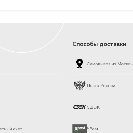
Способы доставки
Самовывоз из Москв
Почта России
СДЭК
етный счет
5Post