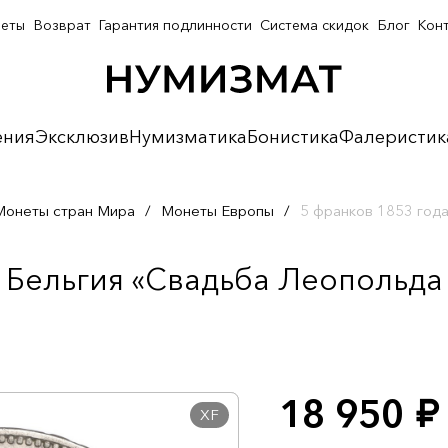
неты
Возврат
Гарантия подлинности
Система скидок
Блог
Кон
ения
Эксклюзив
Нумизматика
Бонистика
Фалеристик
Монеты стран Мира
/
Монеты Европы
/
5 франков 1853 год
а Бельгия «Свадьба Леопольда
18 950
руб.
XF