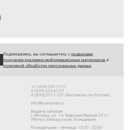
Подписываясь, вы соглашаетесь с
правилами
получения рекламно-информационных материалов
и
политикой обработки персональных данных
+7 (999) 597-17-17
8 (499) 673-41-07
8 (800) 201-1-201 (бесплатно по России)
info@numizmat.ru
Выдача заказов:
г. Москва, ул. 1-я Тверская-Ямская 29 с1
(Метро Белорусская, Кольцевая)
Понедельник - пятница: 10:00 - 20:00