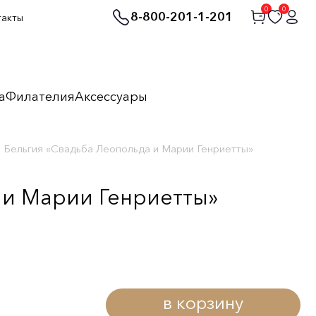
0
0
8-800-201-1-201
такты
а
Филателия
Аксессуары
а Бельгия «Свадьба Леопольда и Марии Генриетты»
 и Марии Генриетты»
в корзину