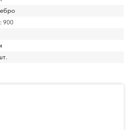
ребро
: 900
м
шт.