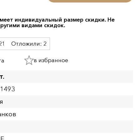
меет индивидуальный размер скидки. Не
другими видами скидок.
21
Отложили:
2
в избранное
та
т.
01493
я
анков
XF