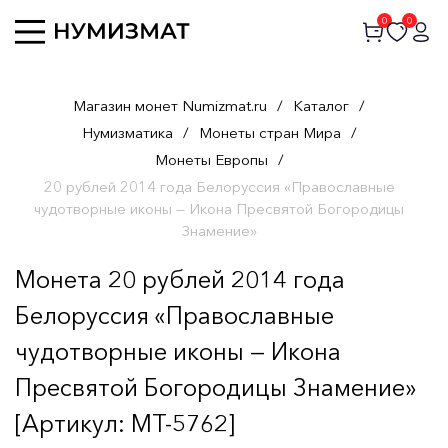
0
0
Магазин монет Numizmat.ru
/
Каталог
/
Нумизматика
/
Монеты стран Мира
/
Монеты Европы
/
20 рублей 2014 года Белоруссия «Православные
чудотворные иконы — Икона Пресвятой Богородицы
Знамение»
Монета 20 рублей 2014 года
Белоруссия «Православные
чудотворные иконы — Икона
Пресвятой Богородицы Знамение»
[Артикул: MT-5762]