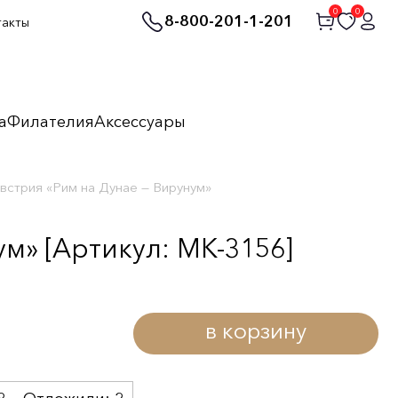
0
0
8-800-201-1-201
такты
а
Филателия
Аксессуары
встрия «Рим на Дунае — Вирунум»
м» [Артикул: MK-3156]
в корзину