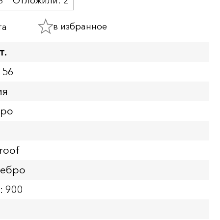
8
Отложили:
2
в избранное
та
т.
156
ия
вро
roof
ребро
: 900