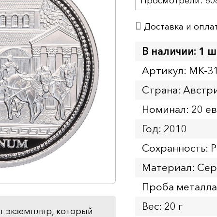
Просмотрели:
60
Доставка и опла
В наличии: 1 ш
Артикул: MK-3
Страна: Австр
Номинал: 20 е
Год: 2010
Сохранность: P
Материал: Се
Проба металла
Вес: 20 г
т экземпляр, который