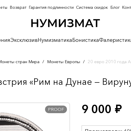
неты
Возврат
Гарантия подлинности
Система скидок
Блог
Кон
ения
Эксклюзив
Нумизматика
Бонистика
Фалеристик
Монеты стран Мира
/
Монеты Европы
/
20 евро 2010 года А
встрия «Рим на Дунае — Вируну
9 000
руб.
PROOF