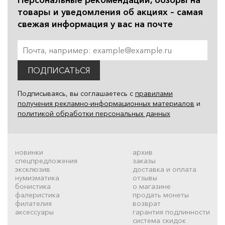
товары и уведомления об акциях – самая
свежая информация у вас на почте
ПОДПИСАТЬСЯ
Подписываясь, вы соглашаетесь с
правилами
получения рекламно-информационных материалов
и
политикой обработки персональных данных
новинки
архив
спецпредложения
заказы
эксклюзив
доставка и оплата
нумизматика
отзывы
бонистика
о магазине
фалеристика
продать монеты
филателия
возврат
аксессуары
гарантия подлинности
система скидок