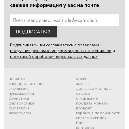
свежая информация у вас на почте
ПОДПИСАТЬСЯ
Подписываясь, вы соглашаетесь с
правилами
получения рекламно-информационных материалов
и
политикой обработки персональных данных
новинки
архив
спецпредложения
заказы
эксклюзив
доставка и оплата
нумизматика
отзывы
бонистика
о магазине
фалеристика
продать монеты
филателия
возврат
аксессуары
гарантия подлинности
система скидок
блог
контакты