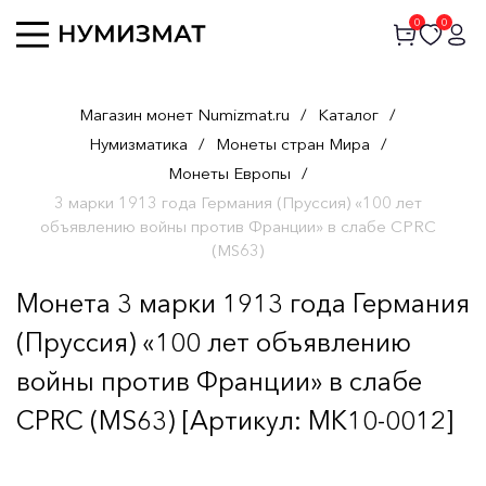
0
0
Магазин монет Numizmat.ru
/
Каталог
/
Нумизматика
/
Монеты стран Мира
/
Монеты Европы
/
3 марки 1913 года Германия (Пруссия) «100 лет
объявлению войны против Франции» в слабе CPRC
(MS63)
Монета 3 марки 1913 года Германия
(Пруссия) «100 лет объявлению
войны против Франции» в слабе
CPRC (MS63) [Артикул: MK10-0012]