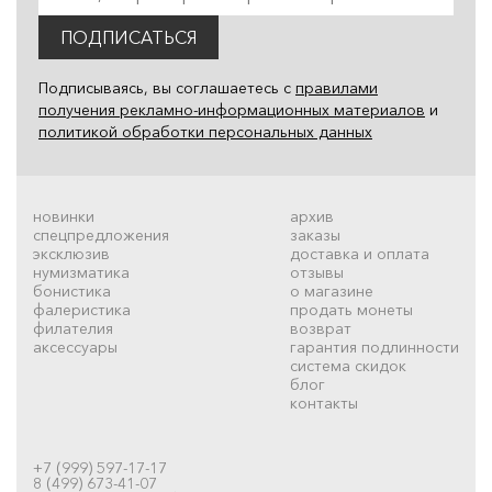
ПОДПИСАТЬСЯ
Подписываясь, вы соглашаетесь с
правилами
получения рекламно-информационных материалов
и
политикой обработки персональных данных
новинки
архив
спецпредложения
заказы
эксклюзив
доставка и оплата
нумизматика
отзывы
бонистика
о магазине
фалеристика
продать монеты
филателия
возврат
аксессуары
гарантия подлинности
система скидок
блог
контакты
+7 (999) 597-17-17
8 (499) 673-41-07