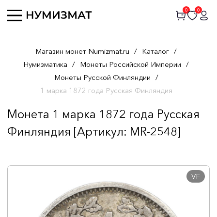
0
0
Магазин монет Numizmat.ru
/
Каталог
/
Нумизматика
/
Монеты Российской Империи
/
Монеты Русской Финляндии
/
1 марка 1872 года Русская Финляндия
Монета 1 марка 1872 года Русская
Финляндия [Артикул: MR-2548]
VF