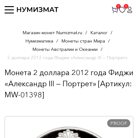
0
0
Магазин монет Numizmat.ru
/
Каталог
/
Нумизматика
/
Монеты стран Мира
/
Монеты Австралии и Океании
/
2 доллара 2012 года Фиджи «Александр III — Портрет»
Монета 2 доллара 2012 года Фиджи
«Александр III — Портрет» [Артикул:
MW-01398]
PROOF