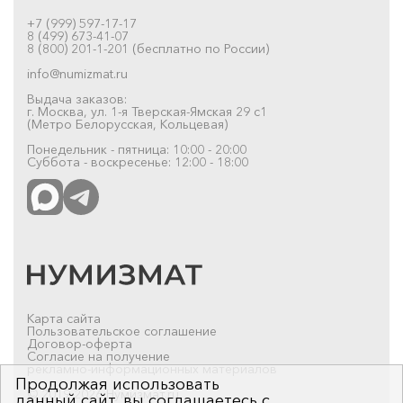
+7 (999) 597-17-17
8 (499) 673-41-07
8 (800) 201-1-201 (бесплатно по России)
info@numizmat.ru
Выдача заказов:
г. Москва, ул. 1-я Тверская-Ямская 29 с1
(Метро Белорусская, Кольцевая)
Понедельник - пятница: 10:00 - 20:00
Суббота - воскресенье: 12:00 - 18:00
Карта сайта
Пользовательское соглашение
Договор-оферта
Согласие на получение
рекламно-информационных материалов
Продолжая использовать
© 2019-2026 Нумизмат.ru
данный сайт, вы соглашаетесь с