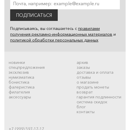
ПОДПИСАТЬСЯ
Подписываясь, вы соглашаетесь с
правилами
получения рекламно-информационных материалов
и
политикой обработки персональных данных
новинки
архив
спецпредложения
заказы
эксклюзив
доставка и оплата
нумизматика
отзывы
бонистика
о магазине
фалеристика
продать монеты
филателия
возврат
аксессуары
гарантия подлинности
система скидок
блог
контакты
+7 (999) 597-17-17