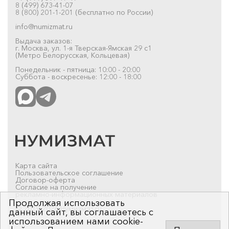
8 (499) 673-41-07
8 (800) 201-1-201 (бесплатно по России)
info@numizmat.ru
Выдача заказов:
г. Москва, ул. 1-я Тверская-Ямская 29 с1
(Метро Белорусская, Кольцевая)
Понедельник - пятница: 10:00 - 20:00
Суббота - воскресенье: 12:00 - 18:00
Карта сайта
Пользовательское соглашение
Договор-оферта
Согласие на получение
рекламно-информационных материалов
Продолжая использовать
© 2019-2026 Нумизмат.ru
данный сайт, вы соглашаетесь с
использованием нами cookie-