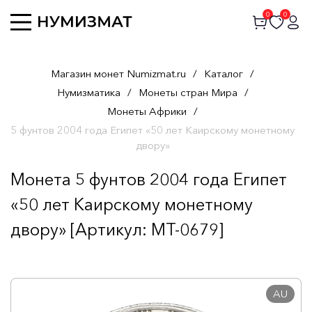
0
0
Магазин монет Numizmat.ru
/
Каталог
/
Нумизматика
/
Монеты стран Мира
/
Монеты Африки
/
5 фунтов 2004 года Египет «50 лет Каирскому монетному
двору»
Монета 5 фунтов 2004 года Египет
«50 лет Каирскому монетному
двору» [Артикул: MT-0679]
AU