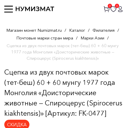
0
0
Магазин монет Numizmat.ru
/
Каталог
/
Филателия
/
Почтовые марки стран мира
/
Марки Азии
/
Сцепка из двух почтовых марок (тет-беш) 60 + 60 мунгу
1977 года Монголия «Доисторические животные —
Спироцерус (Spirocerus kiakhtensis)»
Сцепка из двух почтовых марок
(тет-беш) 60 + 60 мунгу 1977 года
Монголия «Доисторические
животные — Спироцерус (Spirocerus
kiakhtensis)» [Артикул: FK-0477]
СКИДКА