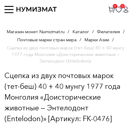
0
0
Магазин монет Numizmat.ru
/
Каталог
/
Филателия
/
Почтовые марки стран мира
/
Марки Азии
/
Сцепка из двух почтовых марок (тет-беш) 40 + 40 мунгу
1977 года Монголия «Доисторические животные —
Энтелодонт (Entelodon)»
Сцепка из двух почтовых марок
(тет-беш) 40 + 40 мунгу 1977 года
Монголия «Доисторические
животные — Энтелодонт
(Entelodon)» [Артикул: FK-0476]