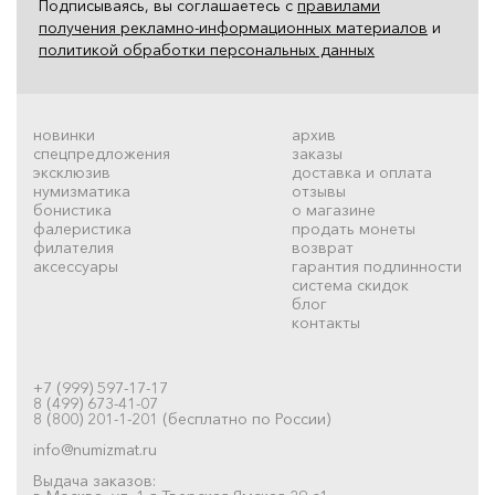
Подписываясь, вы соглашаетесь с
правилами
получения рекламно-информационных материалов
и
политикой обработки персональных данных
новинки
архив
спецпредложения
заказы
эксклюзив
доставка и оплата
нумизматика
отзывы
бонистика
о магазине
фалеристика
продать монеты
филателия
возврат
аксессуары
гарантия подлинности
система скидок
блог
контакты
+7 (999) 597-17-17
8 (499) 673-41-07
8 (800) 201-1-201 (бесплатно по России)
info@numizmat.ru
Выдача заказов: