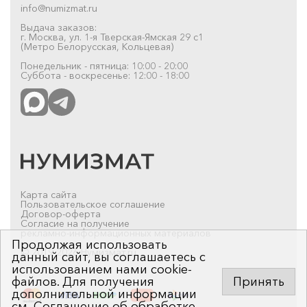
info@numizmat.ru
Выдача заказов:
г. Москва, ул. 1-я Тверская-Ямская 29 с1
(Метро Белорусская, Кольцевая)
Понедельник - пятница: 10:00 - 20:00
Суббота - воскресенье: 12:00 - 18:00
Карта сайта
Пользовательское соглашение
Договор-оферта
Согласие на получение
рекламно-информационных материалов
Продолжая использовать
© 2019-2026 Нумизмат.ru
данный сайт, вы соглашаетесь с
использованием нами cookie-
файлов. Для получения
Принять
дополнительной информации
см.
Соглашение об обработке