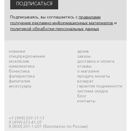
ПОДПИСАТЬСЯ
Подписываясь, вы соглашаетесь с
правилами
получения рекламно-информационных материалов
и
политикой обработки персональных данных
новинки
архив
спецпредложения
заказы
эксклюзив
доставка и оплата
нумизматика
отзывы
бонистика
о магазине
фалеристика
продать монеты
филателия
возврат
аксессуары
гарантия подлинности
система скидок
блог
контакты
+7 (999) 597-17-17
8 (499) 673-41-07
8 (800) 201-1-201 (бесплатно по России)