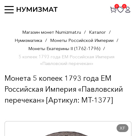
0
0
Магазин монет Numizmat.ru
/
Каталог
/
Нумизматика
/
Монеты Российской Империи
/
Монеты Екатерины II (1762-1796)
/
5 копеек 1793 года ЕМ Российская Империя
«Павловский перечекан»
Монета 5 копеек 1793 года ЕМ
Российская Империя «Павловский
перечекан» [Артикул: MT-1377]
XF