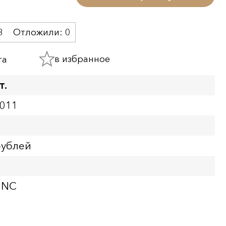
3
Отложили:
0
в избранное
та
т.
0011
рублей
UNC