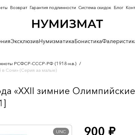
неты
Возврат
Гарантия подлинности
Система скидок
Блог
Кон
ения
Эксклюзив
Нумизматика
Бонистика
Фалеристик
кноты РСФСР-СССР-РФ (1918-н.в.)
/
 в Сочи» (Серия аа малые)
ода «XXII зимние Олимпийские
1]
900
руб.
UNC