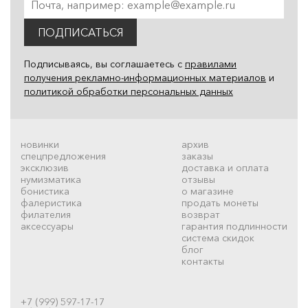
ПОДПИСАТЬСЯ
Подписываясь, вы соглашаетесь с
правилами
получения рекламно-информационных материалов
и
политикой обработки персональных данных
новинки
архив
спецпредложения
заказы
эксклюзив
доставка и оплата
нумизматика
отзывы
бонистика
о магазине
фалеристика
продать монеты
филателия
возврат
аксессуары
гарантия подлинности
система скидок
блог
контакты
+7 (999) 597-17-17