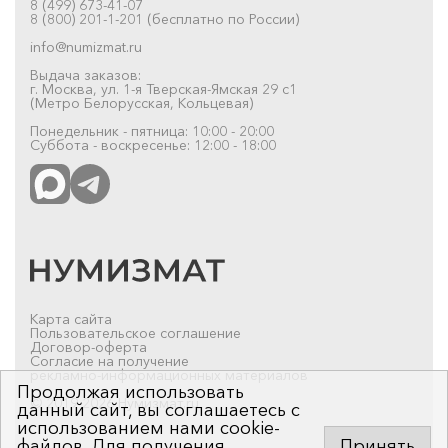
8 (499) 673-41-07
8 (800) 201-1-201 (бесплатно по России)
info@numizmat.ru
Выдача заказов:
г. Москва, ул. 1-я Тверская-Ямская 29 с1
(Метро Белорусская, Кольцевая)
Понедельник - пятница: 10:00 - 20:00
Суббота - воскресенье: 12:00 - 18:00
Карта сайта
Пользовательское соглашение
Договор-оферта
Согласие на получение
рекламно-информационных материалов
Продолжая использовать
© 2019-2026 Нумизмат.ru
данный сайт, вы соглашаетесь с
использованием нами cookie-
файлов. Для получения
Принять