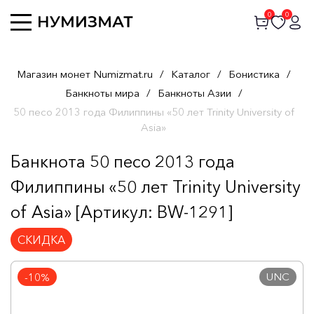
0
0
Магазин монет Numizmat.ru
/
Каталог
/
Бонистика
/
Банкноты мира
/
Банкноты Азии
/
50 песо 2013 года Филиппины «50 лет Trinity University of
Asia»
Банкнота 50 песо 2013 года
Филиппины «50 лет Trinity University
of Asia» [Артикул: BW-1291]
СКИДКА
UNC
-10%