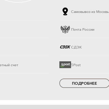
Самовывоз из Москв
Почта России
СДЭК
етный счет
5Post
ПОДРОБНЕЕ