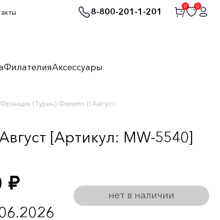
0
0
8-800-201-1-201
такты
а
Филателия
Аксессуары
Франция (Турин) Филипп II Август
 Август [Артикул: MW-5540]
0
руб.
нет в наличии
.06.2026