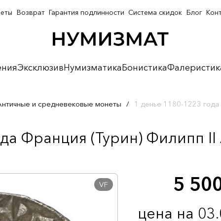
неты
Возврат
Гарантия подлинности
Система скидок
Блог
Кон
ения
Эксклюзив
Нумизматика
Бонистика
Фалеристик
Античные и средневековые монеты
/
1 денье 1180-1223 года 
да Франция (Турин) Филипп II
5 50
VF
цена на 03