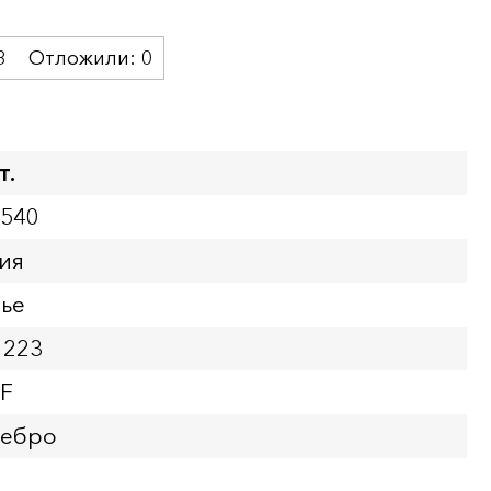
3
Отложили:
0
т.
5540
ия
нье
1223
VF
ребро