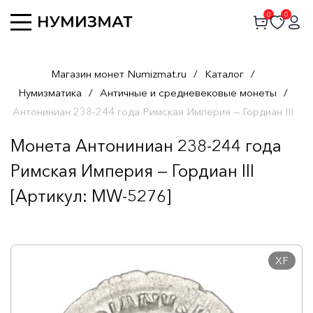
0
0
Магазин монет Numizmat.ru
/
Каталог
/
Нумизматика
/
Античные и средневековые монеты
/
Антониниан 238-244 года Римская Империя — Гордиан III
Монета Антониниан 238-244 года
Римская Империя — Гордиан III
[Артикул: MW-5276]
XF