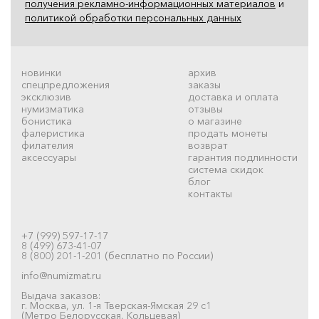
получения рекламно-информационных материалов
и
политикой обработки персональных данных
новинки
архив
спецпредложения
заказы
эксклюзив
доставка и оплата
нумизматика
отзывы
бонистика
о магазине
фалеристика
продать монеты
филателия
возврат
аксессуары
гарантия подлинности
система скидок
блог
контакты
+7 (999) 597-17-17
8 (499) 673-41-07
8 (800) 201-1-201 (бесплатно по России)
info@numizmat.ru
Выдача заказов:
г. Москва, ул. 1-я Тверская-Ямская 29 с1
(Метро Белорусская, Кольцевая)