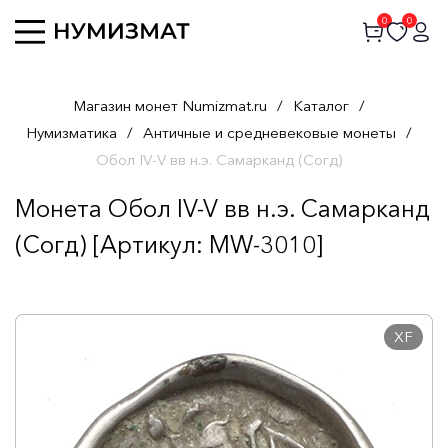
0
0
Магазин монет Numizmat.ru
/
Каталог
/
Нумизматика
/
Античные и средневековые монеты
/
Обол IV-V вв н.э. Самарканд (Согд)
Монета Обол IV-V вв н.э. Самарканд
(Согд) [Артикул: MW-3010]
XF