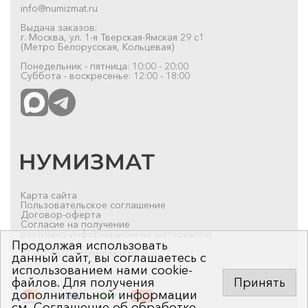
info@numizmat.ru
Выдача заказов:
г. Москва, ул. 1-я Тверская-Ямская 29 с1
(Метро Белорусская, Кольцевая)
Понедельник - пятница: 10:00 - 20:00
Суббота - воскресенье: 12:00 - 18:00
Карта сайта
Пользовательское соглашение
Договор-оферта
Согласие на получение
рекламно-информационных материалов
Продолжая использовать
© 2019-2026 Нумизмат.ru
данный сайт, вы соглашаетесь с
использованием нами cookie-
файлов. Для получения
Принять
дополнительной информации
см.
Соглашение об обработке