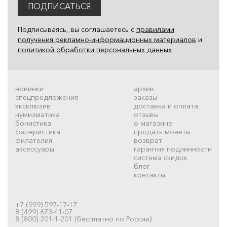
ПОДПИСАТЬСЯ
Подписываясь, вы соглашаетесь с
правилами
получения рекламно-информационных материалов
и
политикой обработки персональных данных
новинки
архив
спецпредложения
заказы
эксклюзив
доставка и оплата
нумизматика
отзывы
бонистика
о магазине
фалеристика
продать монеты
филателия
возврат
аксессуары
гарантия подлинности
система скидок
блог
контакты
+7 (999) 597-17-17
8 (499) 673-41-07
8 (800) 201-1-201 (бесплатно по России)