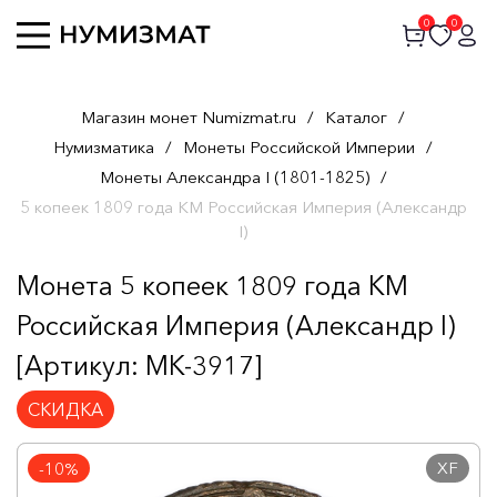
0
0
Магазин монет Numizmat.ru
/
Каталог
/
Нумизматика
/
Монеты Российской Империи
/
Монеты Александра I (1801-1825)
/
5 копеек 1809 года КМ Российская Империя (Александр
I)
Монета 5 копеек 1809 года КМ
Российская Империя (Александр I)
[Артикул: MK-3917]
СКИДКА
XF
-10%