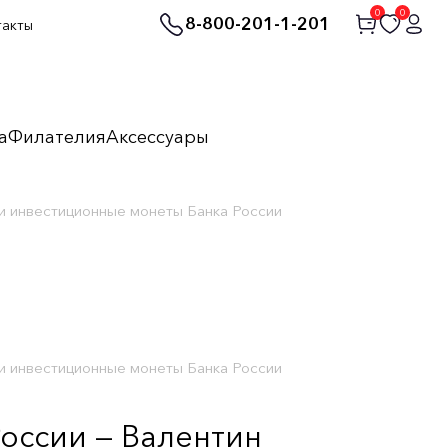
0
0
8-800-201-1-201
такты
а
Филателия
Аксессуары
и инвестиционные монеты Банка России
и инвестиционные монеты Банка России
оссии — Валентин