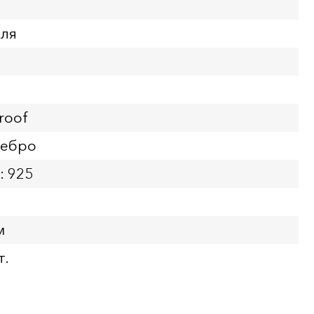
бля
roof
ребро
: 925
м
т.