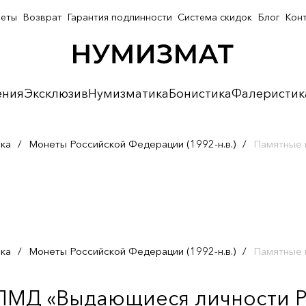
неты
Возврат
Гарантия подлинности
Система скидок
Блог
Кон
ения
Эксклюзив
Нумизматика
Бонистика
Фалеристик
ка
/
Монеты Российской Федерации (1992-н.в.)
/
Памятные 
ка
/
Монеты Российской Федерации (1992-н.в.)
/
Памятные 
СПМД «Выдающиеся личности Р