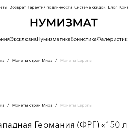
неты
Возврат
Гарантия подлинности
Система скидок
Блог
Кон
ения
Эксклюзив
Нумизматика
Бонистика
Фалеристик
ка
/
Монеты стран Мира
/
Монеты Европы
ка
/
Монеты стран Мира
/
Монеты Европы
ападная Германия (ФРГ) «150