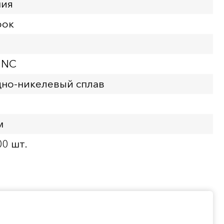
ния
рок
UNC
но-никелевый сплав
м
00 шт.