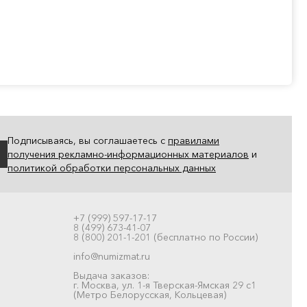
Подписываясь, вы соглашаетесь с
правилами
получения рекламно-информационных материалов
и
политикой обработки персональных данных
+7 (999) 597-17-17
8 (499) 673-41-07
8 (800) 201-1-201 (бесплатно по России)
info@numizmat.ru
Выдача заказов:
г. Москва, ул. 1-я Тверская-Ямская 29 с1
(Метро Белорусская, Кольцевая)