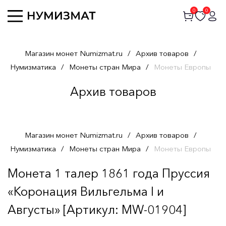
0
0
Магазин монет Numizmat.ru
/
Архив товаров
/
Нумизматика
/
Монеты стран Мира
/
Монеты Европы
Архив товаров
Магазин монет Numizmat.ru
/
Архив товаров
/
Нумизматика
/
Монеты стран Мира
/
Монеты Европы
Монета 1 талер 1861 года Пруссия
«Коронация Вильгельма I и
Августы» [Артикул: MW-01904]