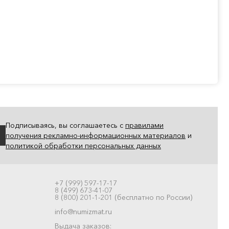
Подписываясь, вы соглашаетесь с
правилами
получения рекламно-информационных материалов
и
политикой обработки персональных данных
+7 (999) 597-17-17
8 (499) 673-41-07
8 (800) 201-1-201 (бесплатно по России)
info@numizmat.ru
Выдача заказов: