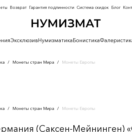
неты
Возврат
Гарантия подлинности
Система скидок
Блог
Кон
ения
Эксклюзив
Нумизматика
Бонистика
Фалеристик
ка
/
Монеты стран Мира
/
Монеты Европы
ка
/
Монеты стран Мира
/
Монеты Европы
ермания (Саксен-Мейнинген) «С