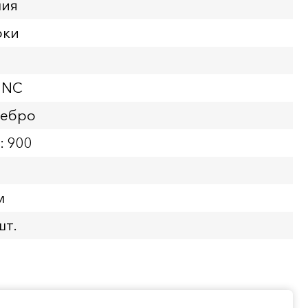
ния
рки
UNC
ребро
: 900
м
шт.