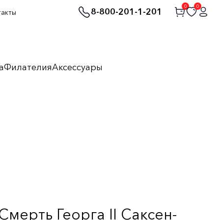
0
0
8-800-201-1-201
такты
а
Филателия
Аксессуары
мерть Георга II Саксен-