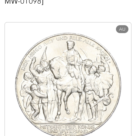
MW-01098]
AU