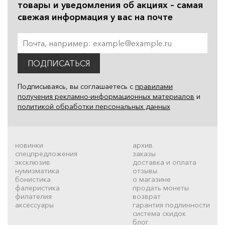
товары и уведомления об акциях – самая
свежая информация у вас на почте
ПОДПИСАТЬСЯ
Подписываясь, вы соглашаетесь с
правилами
получения рекламно-информационных материалов
и
политикой обработки персональных данных
новинки
архив
спецпредложения
заказы
эксклюзив
доставка и оплата
нумизматика
отзывы
бонистика
о магазине
фалеристика
продать монеты
филателия
возврат
аксессуары
гарантия подлинности
система скидок
блог